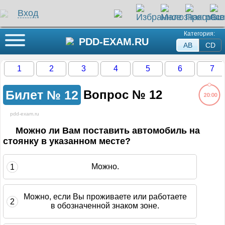
Вход
Категория:
Кнопка меню
PDD-EXAM.RU
AB
СD
1
2
3
4
5
6
7
Билет №
12
Вопрос №
12
20:00
pdd-exam.ru
ли на этот вопрос
Можно ли Вам поставить автомобиль на
стоянку в указанном месте?
жение загружается...
Можно.
1
Можно, если Вы проживаете или работаете
2
в обозначенной знаком зоне.