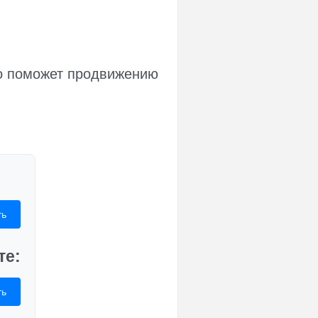
это поможет продвижению
ть
те:
ть