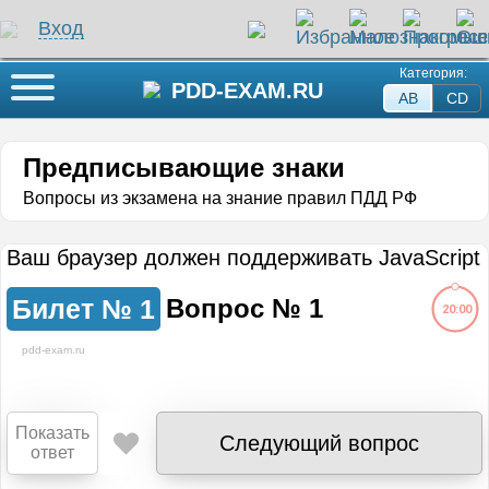
Вход
Категория:
Кнопка меню
PDD-EXAM.RU
AB
СD
Предписывающие знаки
Вопросы из экзамена на знание правил ПДД РФ
Ваш браузер должен поддерживать JavaScript
Билет №
1
Вопрос №
1
20:00
pdd-exam.ru
ли на этот вопрос
Показать
Следующий вопрос
жение загружается...
ответ