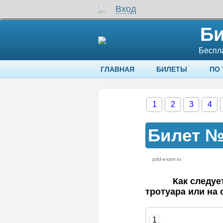
Вход
Би
Беспл
ГЛАВНАЯ
БИЛЕТЫ
ПО
1
2
3
4
Билет 
pdd-exam.ru
Вы уже ответили на этот вопр
Как следуе
тротуара или на
Подождите, изображение загружается
1