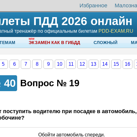
Избранное
Малозн
леты ПДД 2026 онлайн
атный тренажёр по официальным билетам
PDD-EXAM.RU
 ТЕМАМ
ЭКЗАМЕН КАК В ГИБДД
СЛОЖНЫЙ
М
5
6
7
8
9
10
11
12
13
14
15
16
№
40
Вопрос №
19
ос
т поступить водителю при посадке в автомобиль,
 обочине?
...
Обойти автомобиль спереди.