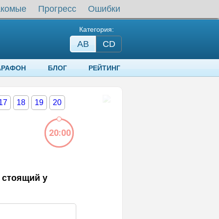
акомые
Прогресс
Ошибки
Категория:
AB
СD
АРАФОН
БЛОГ
РЕЙТИНГ
17
18
19
20
20:00
 стоящий у