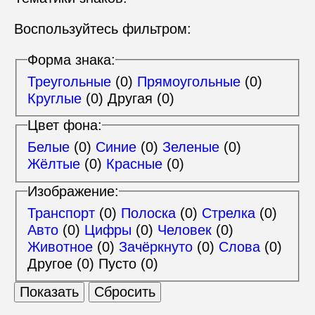
Предупреждающие знаки
Воспользуйтесь фильтром:
Знаки приоритета
Запрещающие знаки
Форма знака:
Предписывающие знаки
Знаки особых предписаний
Треугольные
(0)
Прямоугольные
(0)
Знаки сервиса
Круглые
(0)
Другая
(0)
Знаки дополнительной информации
Цвет фона:
Белые
(0)
Синие
(0)
Зеленые
(0)
Жёлтые
(0)
Красные
(0)
Изображение:
Транспорт
(0)
Полоска
(0)
Стрелка
(0)
Авто
(0)
Цифры
(0)
Человек
(0)
Животное
(0)
Зачёркнуто
(0)
Слова
(0)
Другое
(0)
Пусто
(0)
Показать
Сбросить