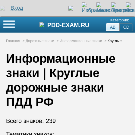
Вход
Категория:
Кнопка меню
PDD-EXAM.RU
AB
СD
Главная
>
Дорожные знаки
>
Информационные знаки
>
Круглые
Информационные
знаки | Круглые
дорожные знаки
ПДД РФ
Всего знаков:
239
Тематики знаков: