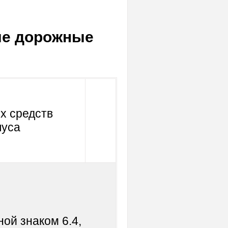
ые дорожные
х средств
пуса
ной знаком 6.4,