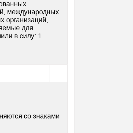
тованных
ий, международных
х организаций,
яемые для
или в силу: 1
няются со знаками