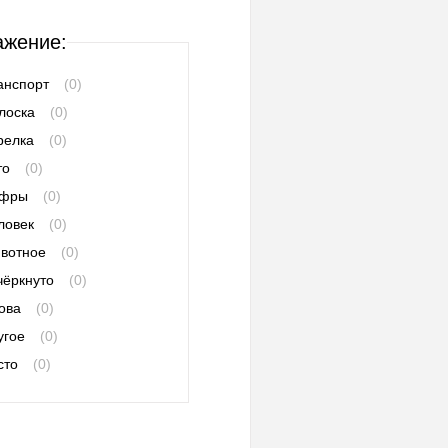
ажение:
анспорт
(0)
лоска
(0)
релка
(0)
то
(0)
фры
(0)
ловек
(0)
вотное
(0)
чёркнуто
(0)
ова
(0)
угое
(0)
сто
(0)