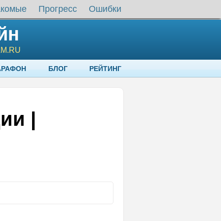
акомые
Прогресс
Ошибки
йн
AM.RU
АРАФОН
БЛОГ
РЕЙТИНГ
ии |