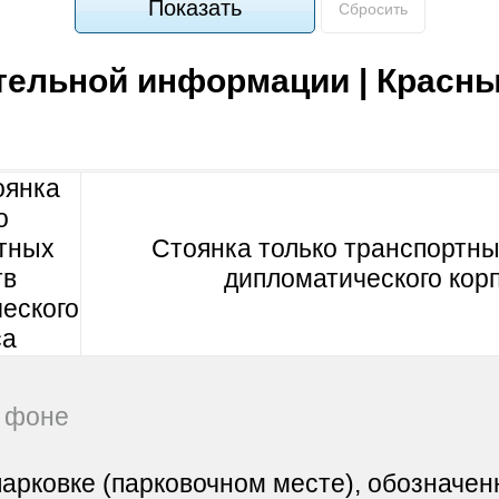
Показать
Сбросить
тельной информации | Красн
Стоянка только транспортны
дипломатического кор
м фоне
парковке (парковочном месте), обозначен