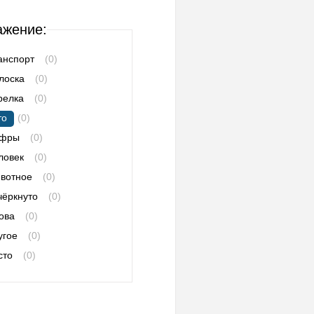
ажение:
анспорт
(0)
лоска
(0)
релка
(0)
то
(0)
фры
(0)
ловек
(0)
вотное
(0)
чёркнуто
(0)
ова
(0)
угое
(0)
сто
(0)