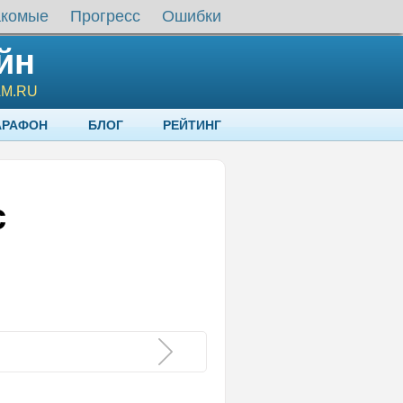
акомые
Прогресс
Ошибки
йн
AM.RU
АРАФОН
БЛОГ
РЕЙТИНГ
с