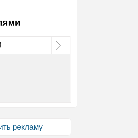
лями
й
ить рекламу