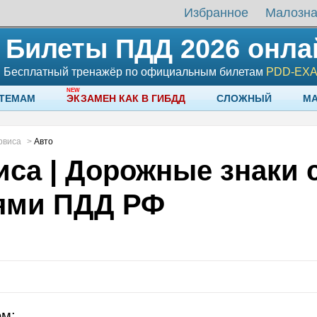
Избранное
Малозн
Билеты ПДД 2026 онла
Бесплатный тренажёр по официальным билетам
PDD-EX
 ТЕМАМ
ЭКЗАМЕН КАК В ГИБДД
СЛОЖНЫЙ
М
рвиса
>
Авто
иса | Дорожные знаки 
ями ПДД РФ
знаки
ом: