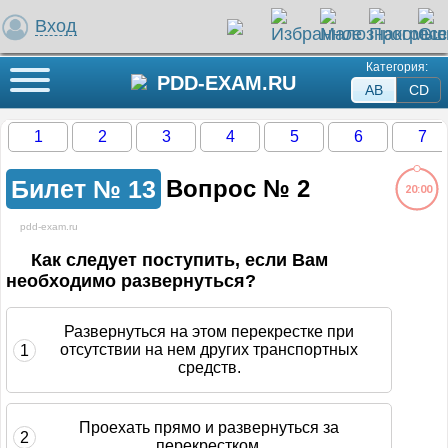
Вход
Категория:
Кнопка меню
PDD-EXAM.RU
AB
СD
1
2
3
4
5
6
7
Билет №
13
Вопрос №
2
20:00
pdd-exam.ru
ли на этот вопрос
Как следует поступить, если Вам
необходимо развернуться?
жение загружается...
Развернуться на этом перекрестке при
отсутствии на нем других транспортных
1
средств.
Проехать прямо и развернуться за
2
перекрестком.