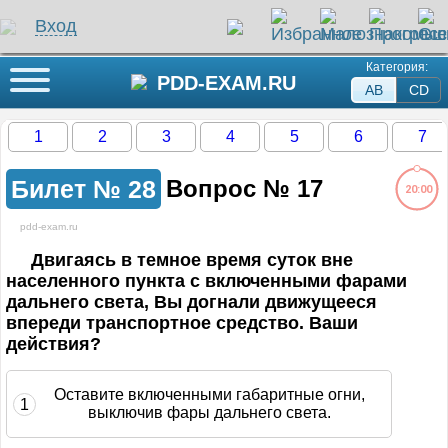
Вход
Категория:
Кнопка меню
PDD-EXAM.RU
AB
СD
1
2
3
4
5
6
7
Билет №
28
Вопрос №
17
20:00
pdd-exam.ru
ли на этот вопрос
Двигаясь в темное время суток вне
населенного пункта с включенными фарами
дальнего света, Вы догнали движущееся
жение загружается...
впереди транспортное средство. Ваши
действия?
Оставите включенными габаритные огни,
1
выключив фары дальнего света.