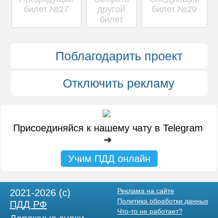
билет №27
другой
билет №29
Поскольку Вы проезжаете перекресток равно
билет
править
Понятен ли комментарий ГИБДД?
Да
Не
Поблагодарить проект
ся в рейтинге пользователей
Спасибо! Ваш ответ поможет нам совершенствовать про
ой обработки данных
Отключить рекламу
Присоединяйся к нашему чату в Telegram
➔
Учим ПДД онлайн
Реклама на сайте
2021-2026 (c)
Политика обработки данных
ПДД РФ
Что-то не работает?