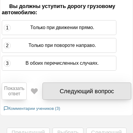
ли на этот вопрос
Вы должны уступить дорогу грузовому
автомобилю:
Только при движении прямо.
1
Только при повороте направо.
2
В обоих перечисленных случаях.
3
Показать
Следующий вопрос
ответ
Комментарии учеников (3)
Темы вопроса:
Нерегулируемые равнознач
Сложность вопроса:
5
/10
Комментарий ГИБДД
Комментарий PDD-EXAM.RU
введите ваше имя:
Предыдущий
Выбрать
Следующий