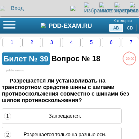
Вход
Категория:
Кнопка меню
PDD-EXAM.RU
AB
СD
1
2
3
4
5
6
7
Билет №
39
Вопрос №
18
20:00
pdd-exam.ru
ли на этот вопрос
Разрешается ли устанавливать на
транспортном средстве шины с шипами
противоскольжения совместно с шинами без
жение загружается...
шипов противоскольжения?
Запрещается.
1
Разрешается только на разные оси.
2