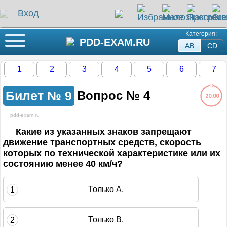
Вход
Категория:
Кнопка меню
PDD-EXAM.RU
AB
СD
1
2
3
4
5
6
7
Билет №
9
Вопрос №
4
20:00
pdd-exam.ru
ли на этот вопрос
Какие из указанных знаков запрещают
движение транспортных средств, скорость
которых по технической характеристике или их
жение загружается...
состоянию менее 40 км/ч?
Только А.
1
Только В.
2