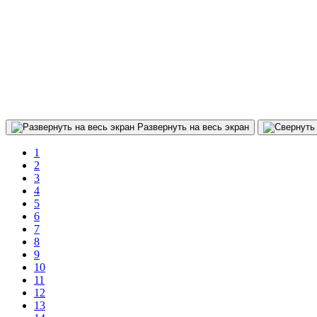
Развернуть на весь экран
1
2
3
4
5
6
7
8
9
10
11
12
13