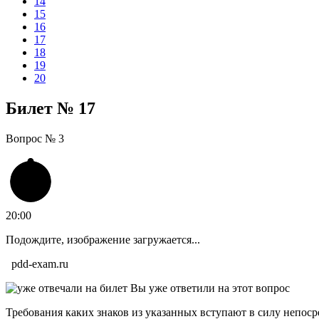
14
15
16
17
18
19
20
Билет №
17
Вопрос №
3
20:00
Подождите, изображение загружается...
pdd-exam.ru
Вы уже ответили на этот вопрос
Требования каких знаков из указанных вступают в силу непоср