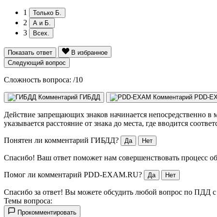
1
Только Б.
2
А и Б.
3
Всех.
Показать ответ
В избранное
Следующий вопрос
Сложность вопроса:
/10
Комментарий ГИБДД
Комментарий PDD-E
Действие запрещающих знаков начинается непосредственно в мес
указывается расстояние от знака до места, где вводится соотве
Понятен ли комментарий ГИБДД?
Да
Нет
Спасибо! Ваш ответ поможет нам совершенствовать процесс об
Помог ли комментарий PDD-EXAM.RU?
Да
Нет
Спасибо за ответ! Вы можете обсудить любой вопрос по ПДД 
Темы вопроса:
Прокомментировать