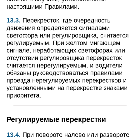
настоящими Правилами.
Пешеходные переходы и места остановок м
13.3.
Перекресток
, где очередность
Движение через железнодорожные пути
движения определяется сигналами
светофора или регулировщика, считается
Движение по автомагистралям
регулируемым. При желтом мигающем
Движение в жилых зонах
сигнале, неработающих светофорах или
отсутствии регулировщика перекресток
Приоритет маршрутных транспортных средс
считается нерегулируемым, и водители
обязаны руководствоваться правилами
Пользование внешними световыми приборам
проезда нерегулируемых перекрестков и
Буксировка механических транспортных сре
установленными на перекрестке знаками
приоритета.
Учебная езда
Перевозка людей
Регулируемые перекрестки
Перевозка грузов
13.4.
При повороте налево или развороте
Дополнительные требования к движению ве