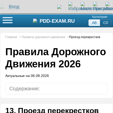
Вход
Категория:
Кнопка меню
PDD-EXAM.RU
AB
СD
Главная
>
Правила дорожного движения
>
Проезд перекрестков
Правила Дорожного
Движения 2026
Актуальные на 06.08.2026
Содержание:
Общие положения
13. Проезд перекрестков
Общие обязанности водителей