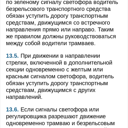
по зеленому сигналу светофора водитель
безрельсового транспортного средства
Дополнительные требования к движению гуже
обязан уступить дорогу транспортным
Нормы времени управления транспортным с
средствам, движущимся со встречного
направления прямо или направо. Таким
же правилом должны руководствоваться
между собой водители трамваев.
13.5.
При движении в направлении
стрелки, включенной в дополнительной
секции одновременно с желтым или
красным сигналом светофора, водитель
обязан уступить дорогу транспортным
средствам, движущимся с других
направлений.
13.6.
Если сигналы светофора или
регулировщика разрешают движение
одновременно трамваю и безрельсовым