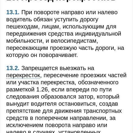
Применение специальных сигналов
13.1.
При повороте направо или налево
водитель обязан уступить дорогу
Обязанности пешеходов
пешеходам, лицам, использующим для
Обязанности пассажиров
передвижения средства индивидуальной
мобильности, и велосипедистам,
Сигналы светофора и регулировщика
пересекающим проезжую часть дороги, на
которую он поворачивает.
Применение аварийной сигнализации и знак
13.2.
Запрещается выезжать на
Начало движения, маневрирование
перекресток
, пересечение проезжих частей
Расположение транспортных средств на про
или участка перекрестка, обозначенного
разметкой 1.26, если впереди по пути
Скорость движения
следования образовался затор, который
вынудит водителя остановиться, создав
Обгон, опережение, встречный разъезд
препятствие для движения транспортных
средств в поперечном направлении, за
Остановка и стоянка
исключением поворота направо или
Проезд перекрестков
налево в случаях, установленных