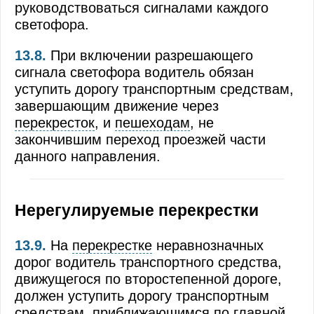
руководствоваться сигналами каждого
светофора.
13.8.
При включении разрешающего
сигнала светофора водитель обязан
уступить дорогу транспортным средствам,
завершающим движение через
перекресток
, и
пешеходам
, не
закончившим переход проезжей части
данного направления.
Нерегулируемые перекрестки
13.9.
На
перекрестке
неравнозначных
дорог водитель транспортного средства,
движущегося по второстепенной дороге,
должен уступить дорогу транспортным
средствам, приближающимся по
главной
,