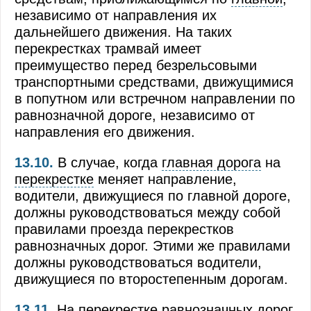
независимо от направления их
дальнейшего движения. На таких
перекрестках трамвай имеет
преимущество перед безрельсовыми
транспортными средствами, движущимися
в попутном или встречном направлении по
равнозначной дороге, независимо от
направления его движения.
13.10.
В случае, когда
главная дорога
на
перекрестке
меняет направление,
водители, движущиеся по главной дороге,
должны руководствоваться между собой
правилами проезда перекрестков
равнозначных дорог. Этими же правилами
должны руководствоваться водители,
движущиеся по второстепенным дорогам.
13.11.
На
перекрестке
равнозначных дорог,