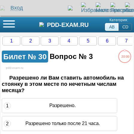
Вход
Категория:
Кнопка меню
PDD-EXAM.RU
AB
СD
1
2
3
4
5
6
7
Билет №
30
Вопрос №
3
20:00
pdd-exam.ru
ли на этот вопрос
Разрешено ли Вам ставить автомобиль на
стоянку в этом месте по нечетным числам
месяца?
жение загружается...
Разрешено.
1
Разрешено только после 21 часа.
2