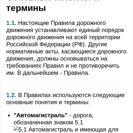
термины
Применение специальных сигналов
Обязанности пешеходов
1.1.
Настоящие Правила дорожного
движения устанавливают единый порядок
Обязанности пассажиров
дорожного движения на всей территории
Российской Федерации (РФ). Другие
Сигналы светофора и регулировщика
нормативные акты, касающиеся дорожного
Применение аварийной сигнализации и знак
движения, должны основываться на
требованиях Правил и не противоречить
Начало движения, маневрирование
им. В дальнейшем - Правила.
Расположение транспортных средств на про
Скорость движения
1.2.
В Правилах используются следующие
основные понятия и термины:
Обгон, опережение, встречный разъезд
"Автомагистраль"
- дорога,
Остановка и стоянка
обозначенная знаком 5.1
и имеющая для
Проезд перекрестков