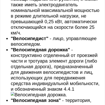
также иметь электродвигатель
Дополнительные требования к движению гуже
номинальной максимальной мощностью
в режиме длительной нагрузки, не
Нормы времени управления транспортным с
превышающей 0,25 кВт, автоматически
отключающийся на скорости более 25
км/ч.
"Велосипедист"
- лицо, управляющее
велосипедом.
"Велосипедная дорожка"
-
конструктивно отделенный от проезжей
части и тротуара элемент дороги (либо
отдельная дорога), предназначенный
для движения велосипедистов и лиц,
использующих для передвижения
средства индивидуальной мобильности,
и обозначенный знаком 4.4.1
.
"Велосипедная зона"
- территория,