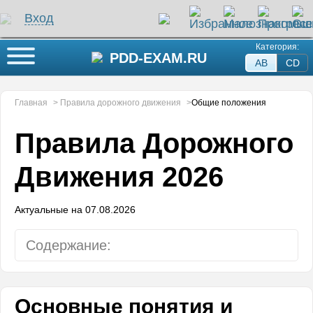
Вход
Категория:
Кнопка меню
PDD-EXAM.RU
AB
СD
Главная
>
Правила дорожного движения
>
Общие положения
Правила Дорожного
Движения 2026
Актуальные на 07.08.2026
Содержание:
Общие положения
Основные понятия и
Общие обязанности водителей