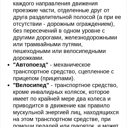
каждого направления движения
Пешеходные переходы и места остановок м
проезжие части, отделенные друг от
друга разделительной полосой (а при ее
Движение через железнодорожные пути
отсутствии - дорожным ограждением),
без пересечений в одном уровне с
Движение по автомагистралям
другими дорогами, железнодорожными
Движение в жилых зонах
или трамвайными путями,
пешеходными или велосипедными
Приоритет маршрутных транспортных средс
дорожками.
"Автопоезд"
- механическое
Пользование внешними световыми приборам
транспортное средство, сцепленное с
прицепом (прицепами).
Буксировка механических транспортных сре
"Велосипед"
- транспортное средство,
Учебная езда
кроме инвалидных колясок, которое
имеет по крайней мере два колеса и
Перевозка людей
приводится в движение как правило
мускульной энергией лиц, находящихся
Перевозка грузов
на этом транспортном средстве, при
Дополнительные требования к движению ве
помощи педалей или рукояток, и может