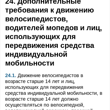
24. Дополнительные
Общие обязанности водителей
требования к движению
Применение специальных сигналов
велосипедистов,
Обязанности пешеходов
водителей мопедов и лиц,
Обязанности пассажиров
использующих для
Сигналы светофора и регулировщика
передвижения средства
Применение аварийной сигнализации и знак
индивидуальной
Начало движения, маневрирование
мобильности
Расположение транспортных средств на про
24.1.
Движение велосипедистов в
возрасте старше 14 лет и лиц,
Скорость движения
использующих для передвижения
Обгон, опережение, встречный разъезд
средства индивидуальной мобильности, в
возрасте старше 14 лет должно
Остановка и стоянка
осуществляться по велосипедной,