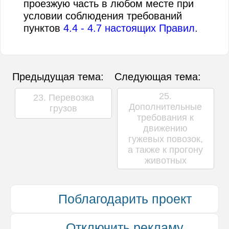
проезжую часть в любом месте при
условии соблюдения требований
пунктов
4.4 - 4.7 настоящих Правил
.
Предыдущая тема:
Следующая тема:
25.
23. Перевозка
Дополнительные
грузов
требования к
движению
гужевых повозок,
а также к прогону
животных
Поблагодарить проект
Отключить рекламу