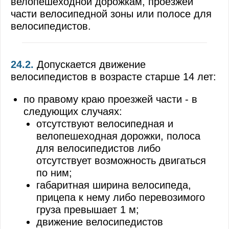
велопешеходной дорожкам, проезжей
Проезд перекрестков
части велосипедной зоны или полосе для
Пешеходные переходы и места остановок м
велосипедистов.
Движение через железнодорожные пути
24.2.
Допускается движение
Движение по автомагистралям
велосипедистов в возрасте старше 14 лет:
Движение в жилых зонах
по правому краю проезжей части - в
Приоритет маршрутных транспортных средс
следующих случаях:
отсутствуют велосипедная и
Пользование внешними световыми приборам
велопешеходная дорожки, полоса
для велосипедистов либо
Буксировка механических транспортных сре
отсутствует возможность двигаться
Учебная езда
по ним;
габаритная ширина велосипеда,
Перевозка людей
прицепа к нему либо перевозимого
груза превышает 1 м;
Перевозка грузов
движение велосипедистов