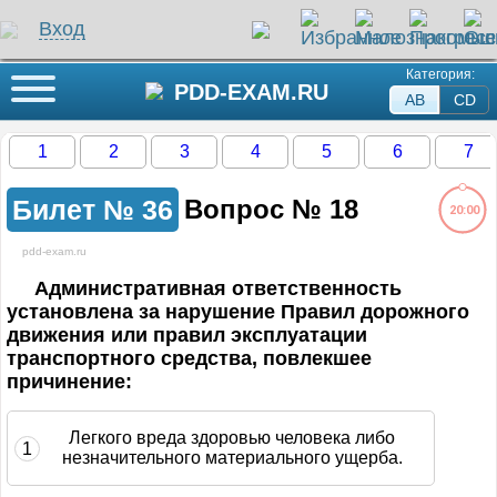
Вход
Категория:
Кнопка меню
PDD-EXAM.RU
AB
СD
1
2
3
4
5
6
7
Билет №
36
Вопрос №
18
20:00
pdd-exam.ru
ли на этот вопрос
Административная ответственность
установлена за нарушение Правил дорожного
движения или правил эксплуатации
жение загружается...
транспортного средства, повлекшее
причинение:
Легкого вреда здоровью человека либо
1
незначительного материального ущерба.