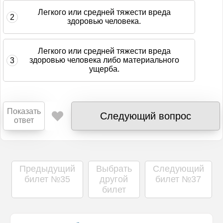
Легкого или средней тяжести вреда
2
здоровью человека.
Легкого или средней тяжести вреда
здоровью человека либо материального
3
ущерба.
Показать
Следующий вопрос
ответ
Прокомментировать
Темы вопроса:
Сложность вопроса:
/10
Комментарий ГИБДД
Комментарий PDD-EXAM.RU
введите ваше имя:
Предыдущий
Выбрать
Следующий
билет №35
другой
билет №37
В соответствии со статьей 12.24 КоАП нару
билет
править
Понятен ли комментарий ГИБДД?
Да
Не