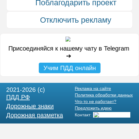
Поблагодарить проект
ся в рейтинге пользователей
Спасибо! Ваш ответ поможет нам совершенствовать проц
ой обработки данных
Отключить рекламу
Присоединяйся к нашему чату в Telegram
➔
Учим ПДД онлайн
Реклама на сайте
2021-2026 (c)
Политика обработки данных
ПДД РФ
Что-то не работает?
Дорожные знаки
Предложить идею
Дорожная разметка
Контакт: