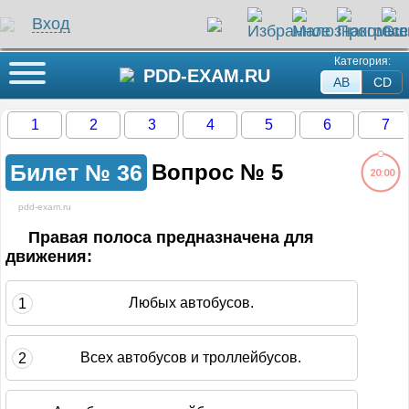
Вход
Категория:
Кнопка меню
PDD-EXAM.RU
AB
СD
1
2
3
4
5
6
7
Билет №
36
Вопрос №
5
20:00
pdd-exam.ru
ли на этот вопрос
Правая полоса предназначена для
движения:
жение загружается...
Любых автобусов.
1
Всех автобусов и троллейбусов.
2